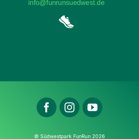
info@funrunsuedwest.de
© Südwestpark FunRun 2026