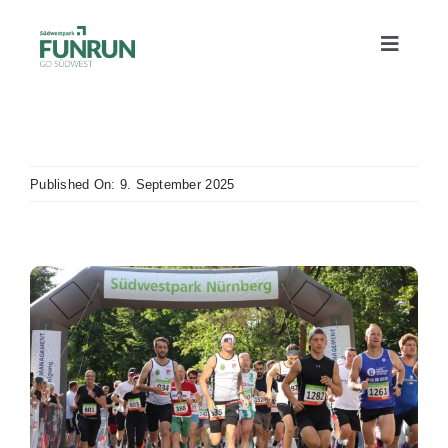
Zum
Inhalt
Toggle
springen
Naviga
Alles Wichtige
Published On: 9. September 2025
Sommerfest
Strecken
Bildergalerie
News