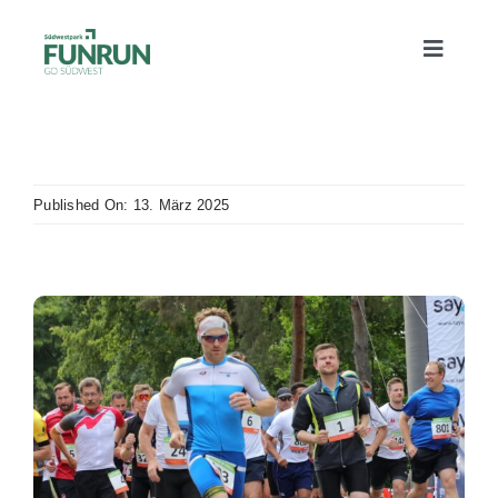
Zum
Inhalt
Toggle
springen
Naviga
Alles Wichtige
Published On: 13. März 2025
Sommerfest
Strecken
Bildergalerie
News