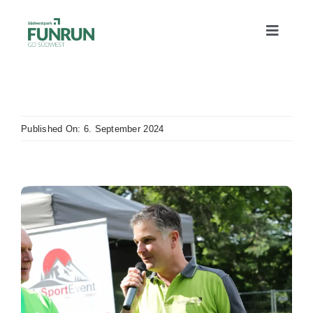
Zum
Inhalt
Toggle
springen
Naviga
Alles Wichtige
Published On: 6. September 2024
Sommerfest
Strecken
Bildergalerie
News