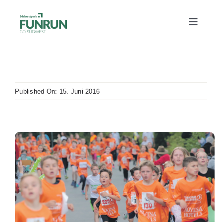
Zum
Inhalt
Toggle
springen
Naviga
Alles Wichtige
Published On: 15. Juni 2016
Sommerfest
Strecken
Bildergalerie
News